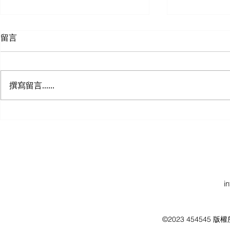
留言
撰寫留言......
會計師如何協助旅遊公司制定
記帳士的角
資本預算
財務報告
i
©2023 454545 